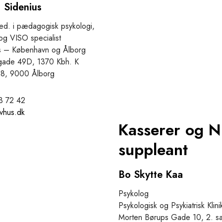
. Sidenius
d. i pædagogisk psykologi,
og VISO specialist
s – København og Ålborg
gade 49D, 1370 Kbh. K
28, 9000 Ålborg
43 72 42
vhus.dk
Kasserer og 
suppleant
Bo Skytte Kaa
Psykolog
Psykologisk og Psykiatrisk Klini
Morten Børups Gade 10, 2. sa