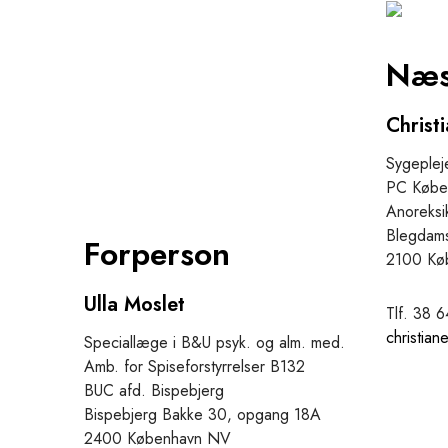
Næs
Christ
Sygeplej
PC Købe
Anoreksi
Blegdams
Forperson
2100 Kø
Ulla Moslet
Tlf. 38 
christian
Speciallæge i B&U psyk. og alm. med.
Amb. for Spiseforstyrrelser B132
BUC afd. Bispebjerg
Bispebjerg Bakke 30, opgang 18A
2400 København NV