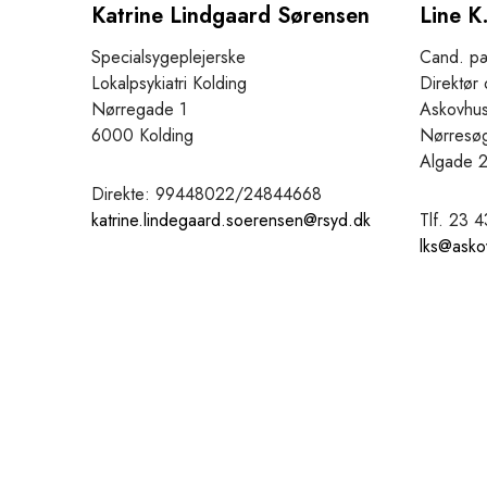
Katrine Lindgaard Sørensen
Line K
Specialsygeplejerske
Cand. pæ
Lokalpsykiatri Kolding
Direktør 
Nørregade 1
Askovhu
6000 Kolding
Nørresø
Algade 
Direkte: 99448022/24844668
katrine.lindegaard.soerensen@rsyd.dk
Tlf. 23 
lks@asko