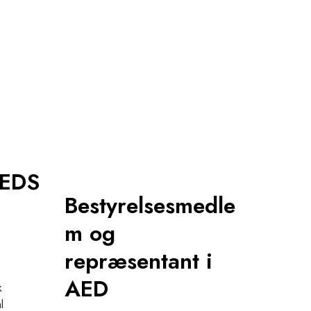
NEDS
Bestyrelsesmedle
m og
repræsentant i
AED
k
l