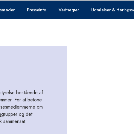
esmøder
Presseinfo
Vedtægter
Udtalelser & Høringss
styrelse bestående af
emmer. For at betone
relsesmedlemmerne om
aggrupper og det
isk sammensat.