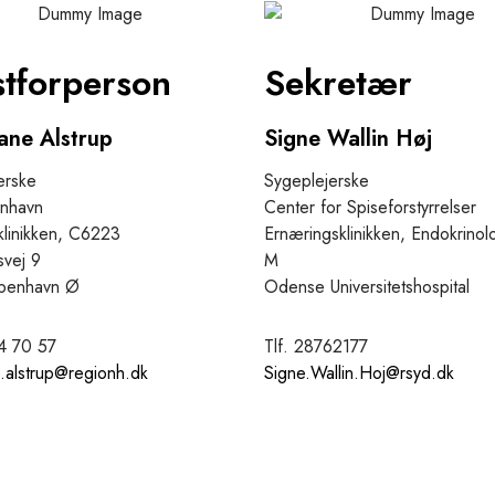
tforperson
Sekretær
iane Alstrup
Signe Wallin Høj
erske
Sygeplejerske
nhavn
Center for Spiseforstyrrelser
klinikken, C6223
Ernæringsklinikken, Endokrinol
vej 9
M
benhavn Ø
Odense Universitetshospital
64 70 57
Tlf. 28762177
e.alstrup@regionh.dk
Signe.Wallin.Hoj@rsyd.dk