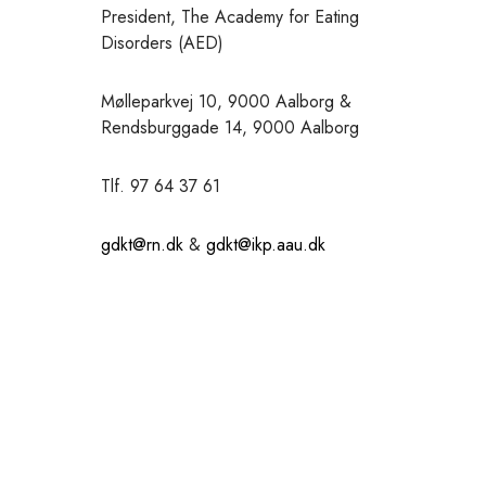
President, The Academy for Eating
Disorders (AED)
Mølleparkvej 10, 9000 Aalborg &
Rendsburggade 14, 9000 Aalborg
Tlf. 97 64 37 61
gdkt@rn.dk
&
gdkt@ikp.aau.dk