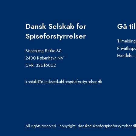
Dansk Selskab for
Gå til
Spiseforstyrrelser
Tilmeldin
Privatlivspo
Bispebjerg Bakke 30
Handels – 
2400 København NV
CVR: 32616062
kontakt@danskselskabforspiseforstyrrelser.dk
All rights reserved - copyright: danskselskabforspiseforstyrrelser.